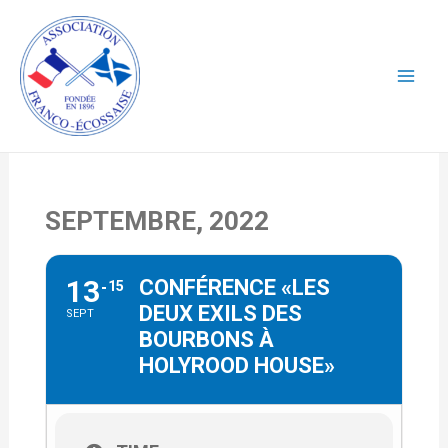
Aller
au
contenu
Mai
Men
SEPTEMBRE, 2022
13
CONFÉRENCE «LES
15
DEUX EXILS DES
SEPT
BOURBONS À
HOLYROOD HOUSE»